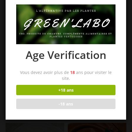
Age Verification
Vous devez avoir plus de
18
ans pour visiter le
site.
Produits Chanvre
Produits Chanvre
Crème Pieds Bio Chanvria
Crème Visage Bio Chanvria
+18 ans
100ml
40ml
-18 ans
14,90
€
17,45
€