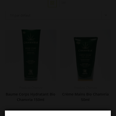
Tri par défaut
Produits Chanvre
Produits Chanvre
Baume Corps Hydratant Bio
Crème Mains Bio Chanvria
Chanvria 150ml
50ml
20,50
€
7,90
€