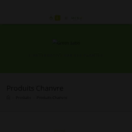
Skip
to
content
0
MENU
L'ALTERNATIVE PAR LES PLANTES
Produits Chanvre
>
Produits
>
Produits Chanvre