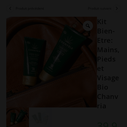
Produit précédent
Produit suivant
Kit
Bien-
Etre:
Mains,
Pieds
et
Visage
Bio
Chanv
ria
39,9