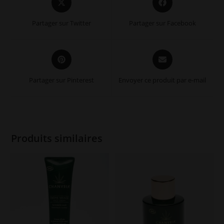
in
in
a
a
Partager sur Twitter
Partager sur Facebook
new
new
window
window
Opens
Opens
in
in
a
a
Partager sur Pinterest
Envoyer ce produit par e-mail
new
new
window
window
Produits similaires