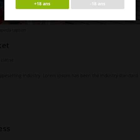
+18 ans
-18 ans
specia caption
ket
 classé
y:
typesetting industry. Lorem Ipsum has been the industry standard
ess