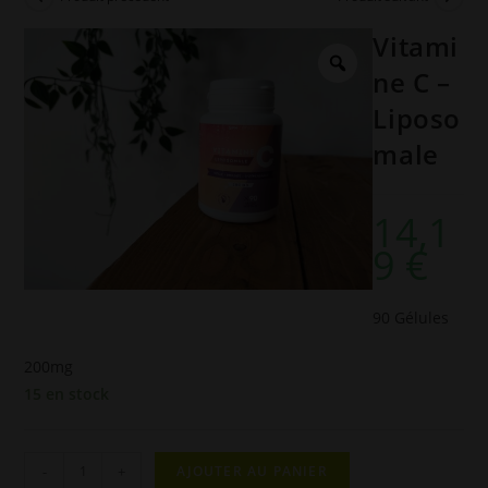
Vitami
ne C –
Liposo
male
14,1
9
€
90 Gélules
200mg
15 en stock
quantité
-
+
AJOUTER AU PANIER