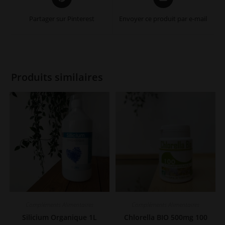
in
in
a
a
Partager sur Pinterest
Envoyer ce produit par e-mail
new
new
window
window
Produits similaires
Compléments Alimentaires
Compléments Alimentaires
Silicium Organique 1L
Chlorella BIO 500mg 100