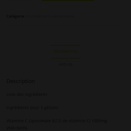
de
Vitamine
C
Catégorie :
Compléments Alimentaires
-
Liposomale
DESCRIPTION
AVIS (0)
Description
Liste des ingrédients
Ingrédients pour 5 gélules
Vitamine C Liposomale (67,5 de vitamine C) 1000mg
VNR=843%