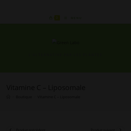
Skip
to
content
0
MENU
L'ALTERNATIVE PAR LES PLANTES
Vitamine C – Liposomale
>
Boutique
>
Vitamine C – Liposomale
Produit précédent
Produit suivant