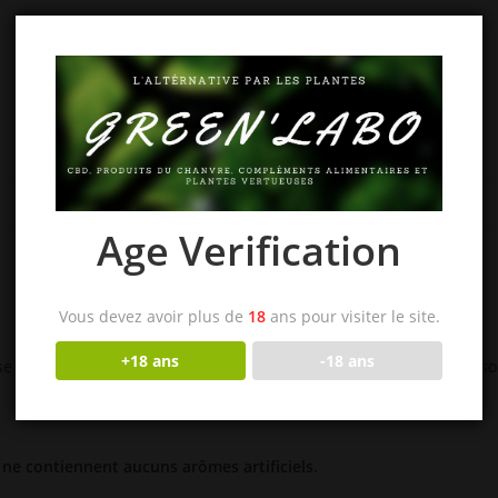
DESCRIPTION
INFORMATIONS COMPLÉMENTAIRES
AVIS (0)
Age Verification
Vous devez avoir plus de
18
ans pour visiter le site.
+18 ans
-18 ans
 et bombilla), il peut aussi être consommé en maté glacé : une so
t ne contiennent aucuns arômes artificiels.