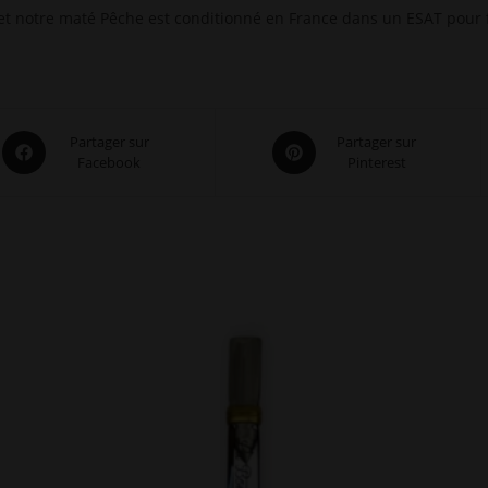
et notre maté Pêche est conditionné en France dans un ESAT pour f
Opens
Opens
Partager sur
Partager sur
Facebook
Pinterest
in
in
a
a
new
new
window
window