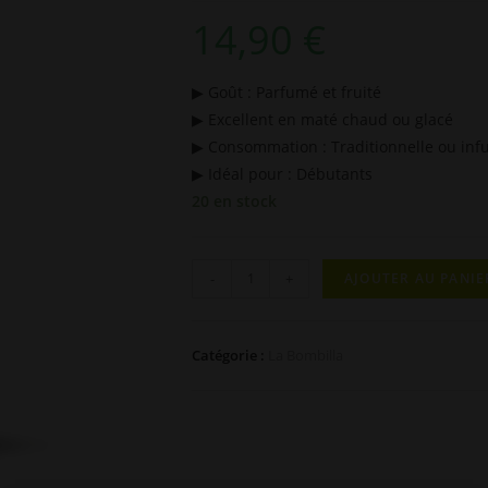
14,90
€
▶ Goût : Parfumé et fruité
▶ Excellent en maté chaud ou glacé
▶ Consommation : Traditionnelle ou inf
▶ Idéal pour : Débutants
20 en stock
quantité
-
+
AJOUTER AU PANIE
de
Maté
Pêche
Catégorie :
La Bombilla
Bio