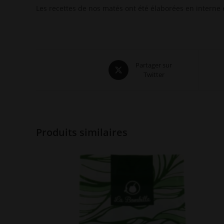
Les recettes de nos matés ont été élaborées en interne 
Opens
Partager sur
Twitter
in
a
new
window
Produits similaires