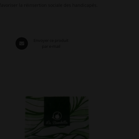
avoriser la réinsertion sociale des handicapés.
Opens
Envoyer ce produit
par e-mail
in
a
new
window