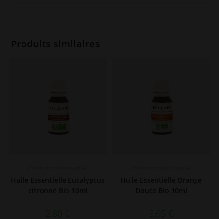
window
window
Produits similaires
Huiles essentielles Bel Air
Huiles essentielles Bel Air
Huile Essentielle Eucalyptus
Huile Essentielle Orange
citronné Bio 10ml
Douce Bio 10ml
2,80
€
3,65
€