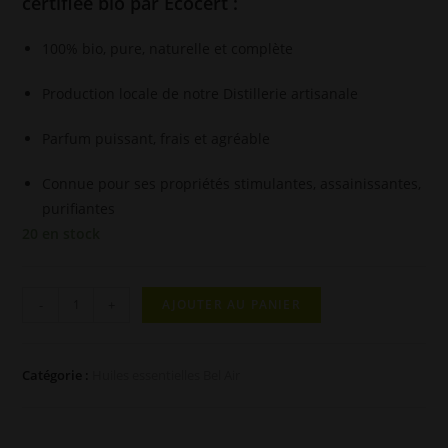
certifiée bio par Ecocert :
100% bio, pure, naturelle et complète
Production locale de notre Distillerie artisanale
Parfum puissant, frais et agréable
Connue pour ses propriétés stimulantes, assainissantes,
purifiantes
20 en stock
quantité
-
+
AJOUTER AU PANIER
de
Huile
Essentielle
Catégorie :
Huiles essentielles Bel Air
Menthe
Poivré