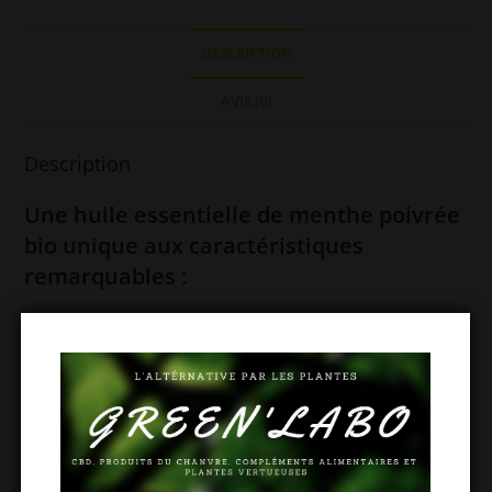
Bio
10ml
DESCRIPTION
AVIS (0)
Description
Une huile essentielle de menthe poivrée
bio unique aux caractéristiques
remarquables :
Nom latin : Mentha piperita
Origine : France
Partie utilisée : Parties aériennes
Méthode d’extraction : Distillation à la vapeur d’eau
Chémotype : Menthol, menthone
Mode de culture : Agriculture biologique