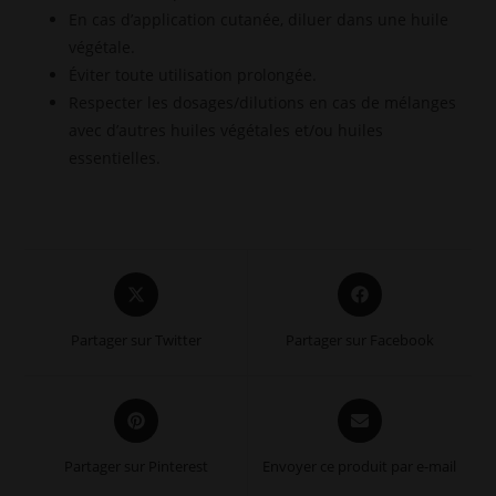
En cas d’application cutanée, diluer dans une huile
végétale.
Éviter toute utilisation prolongée.
Respecter les dosages/dilutions en cas de mélanges
avec d’autres huiles végétales et/ou huiles
essentielles.
Opens
Opens
in
in
a
a
Partager sur Twitter
Partager sur Facebook
new
new
window
window
Opens
Opens
in
in
a
a
Partager sur Pinterest
Envoyer ce produit par e-mail
new
new