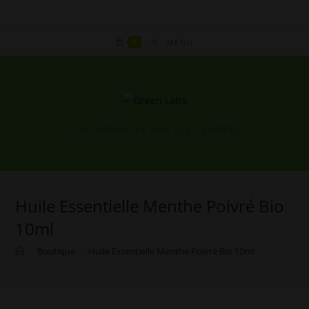
Skip
to
content
0
MENU
L'ALTERNATIVE PAR LES PLANTES
Huile Essentielle Menthe Poivré Bio
10ml
>
Boutique
>
Huile Essentielle Menthe Poivré Bio 10ml