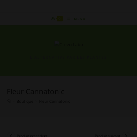
Skip
to
content
0
MENU
L'ALTERNATIVE PAR LES PLANTES
Fleur Cannatonic
>
Boutique
>
Fleur Cannatonic
Produit précédent
Produit suivant