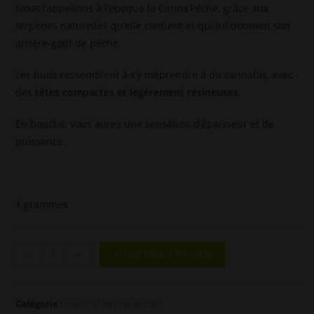
Nous l’appelions à l’époque la Canna’Pêche, grâce aux
terpènes naturelles qu’elle contient et qui lui donnent son
arrière-goût de pêche.
Les buds ressemblent à s’y méprendre à du cannabis, avec
des
têtes compactes et légèrement résineuses
.
En bouche, vous aurez une sensation d’épaisseur et de
puissance.
1 grammes
quantité
-
+
AJOUTER AU PANIER
de
Fleur
Cannatonic
Catégorie :
Fleurs et Résine de CBD