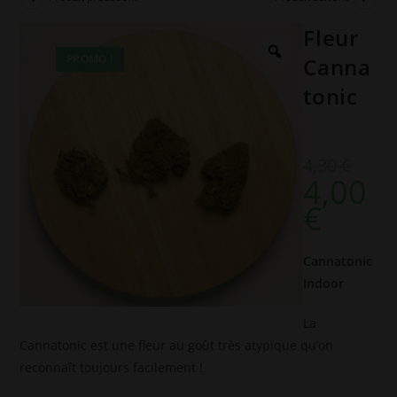
Fleur
PROMO !
Canna
tonic
4,30
€
4,00
Le
€
prix
Le
initial
prix
Cannatonic
était :
actuel
Indoor
4,30 €.
est :
La
4,00 €.
Cannatonic est une fleur au goût très atypique qu’on
reconnaît toujours facilement !