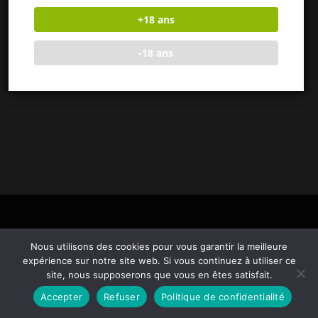
customize.
+18 ans
-18 ans
Nous utilisons des cookies pour vous garantir la meilleure
expérience sur notre site web. Si vous continuez à utiliser ce
site, nous supposerons que vous en êtes satisfait.
Copyright 2022 - OceanWP Theme by OceanWP / Mise en page créer
Accepter
Refuser
Politique de confidentialité
par Anaïs Khalil